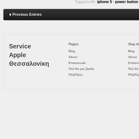
Tagged with:
iphone 5
•
power button
Previous Entries
Pages
Stay I
Service
Blog
Blog
Apple
About
About
Θεσσαλονίκη
Επικοινωνία
Επικοιν
Πού θα μας βρείτε
Πού θα 
FAQ/Όροι
FAQ/Όρ