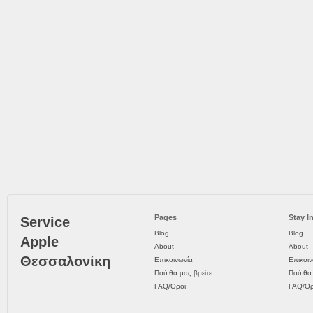
Pages
Stay I
Service
Blog
Blog
Apple
About
About
Θεσσαλονίκη
Επικοινωνία
Επικοιν
Πού θα μας βρείτε
Πού θα 
FAQ/Όροι
FAQ/Όρ