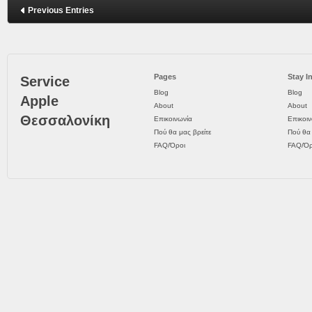
Previous Entries
Pages
Stay I
Service
Blog
Blog
Apple
About
About
Θεσσαλονίκη
Επικοινωνία
Επικοιν
Πού θα μας βρείτε
Πού θα 
FAQ/Όροι
FAQ/Όρ