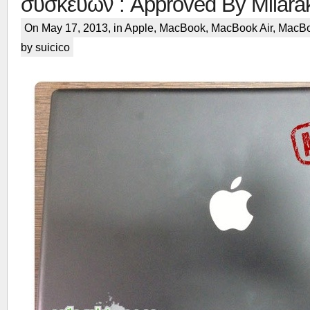
συσκευών : Approved By Milara
On May 17, 2013, in
Apple
,
MacBook
,
MacBook Air
,
MacBo
by suicico